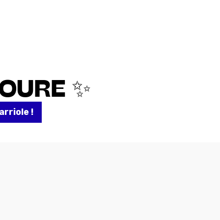
TOURE ✨
arriole !