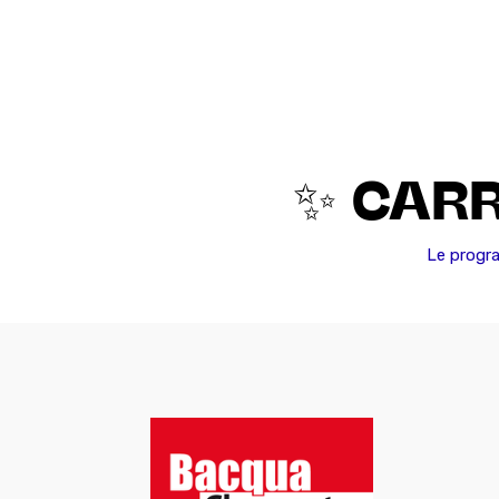
✨ CARR
Le prog